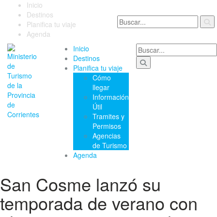
Inicio
Destinos
Planifica tu viaje
Agenda
Inicio
Destinos
Planifica tu viaje
Cómo
llegar
Información
Útil
Tramites y
Permisos
Agencias
de Turismo
Agenda
San Cosme lanzó su
temporada de verano con