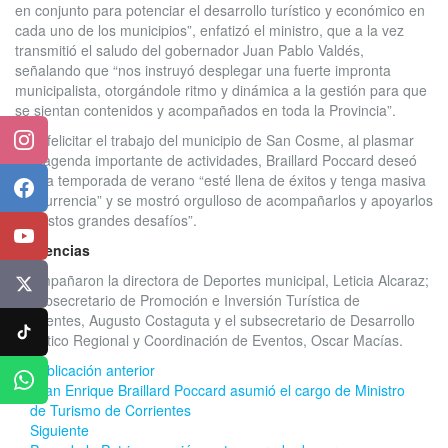
en conjunto para potenciar el desarrollo turístico y económico en
cada uno de los municipios”, enfatizó el ministro, que a la vez
transmitió el saludo del gobernador Juan Pablo Valdés,
señalando que “nos instruyó desplegar una fuerte impronta
municipalista, otorgándole ritmo y dinámica a la gestión para que
se sientan contenidos y acompañados en toda la Provincia”.
Tras felicitar el trabajo del municipio de San Cosme, al plasmar
Instagram
una agenda importante de actividades, Braillard Poccard deseó
que la temporada de verano “esté llena de éxitos y tenga masiva
Facebook
concurrencia” y se mostró orgulloso de acompañarlos y apoyarlos
en “estos grandes desafíos”.
YouTube
Presencias
Acompañaron la directora de Deportes municipal, Leticia Alcaraz;
X
el subsecretario de Promoción e Inversión Turística de
Corrientes, Augusto Costaguta y el subsecretario de Desarrollo
TikTok
Turístico Regional y Coordinación de Eventos, Oscar Macías.
Publicación anterior
WhatsApp
Juan Enrique Braillard Poccard asumió el cargo de Ministro
de Turismo de Corrientes
Siguiente