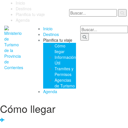
Inicio
Destinos
Planifica tu viaje
Agenda
Inicio
Destinos
Planifica tu viaje
Cómo
llegar
Información
Útil
Tramites y
Permisos
Agencias
de Turismo
Agenda
Cómo llegar