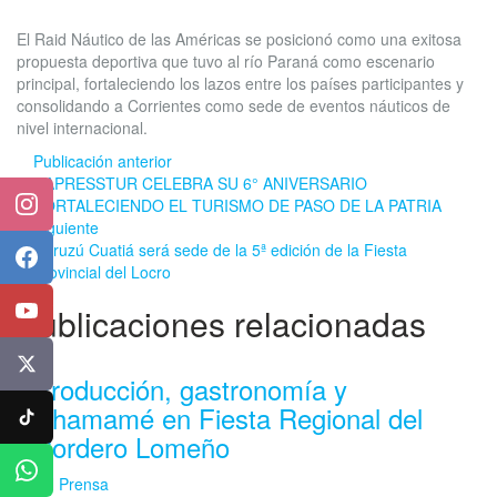
El Raid Náutico de las Américas se posicionó como una exitosa
propuesta deportiva que tuvo al río Paraná como escenario
principal, fortaleciendo los lazos entre los países participantes y
consolidando a Corrientes como sede de eventos náuticos de
nivel internacional.
Publicación anterior
CAPRESSTUR CELEBRA SU 6° ANIVERSARIO
FORTALECIENDO EL TURISMO DE PASO DE LA PATRIA
Instagram
Siguiente
Curuzú Cuatiá será sede de la 5ª edición de la Fiesta
Facebook
Provincial del Locro
Publicaciones relacionadas
YouTube
X
Producción, gastronomía y
Chamamé en Fiesta Regional del
TikTok
Cordero Lomeño
WhatsApp
EN
Prensa