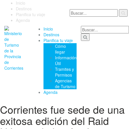
Inicio
Destinos
Planifica tu viaje
Agenda
Inicio
Destinos
Planifica tu viaje
Cómo
llegar
Información
Útil
Tramites y
Permisos
Agencias
de Turismo
Agenda
Corrientes fue sede de una
exitosa edición del Raid