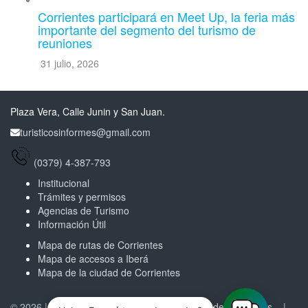
Corrientes participará en Meet Up, la feria más
importante del segmento del turismo de
reuniones
31 julio, 2026
Plaza Vera, Calle Junin y San Juan.
turisticosinformes@gmail.com
(0379) 4-387-793
Institucional
Trámites y permisos
Agencias de Turismo
Información Útil
Mapa de rutas de Corrientes
Mapa de accesos a Iberá
Mapa de la ciudad de Corrientes
© 2026 |
Ministerio de Turismo de la Provincia de Corrientes
|