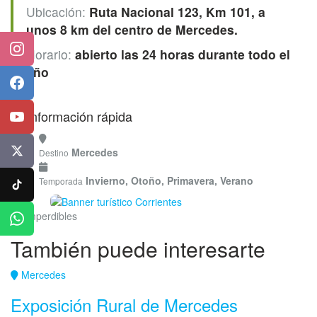
Ubicación:
Ruta Nacional 123, Km 101, a
unos 8 km del centro de Mercedes.
Instagram
Horario:
abierto las 24 horas durante todo el
año
Facebook
Información rápida
YouTube
Mercedes
X
Destino
Invierno, Otoño, Primavera, Verano
Temporada
TikTok
Imperdibles
WhatsApp
También puede interesarte
Mercedes
Exposición Rural de Mercedes