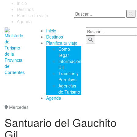
Inicio
Destinos
Planifica tu viaje
Agenda
Inicio
Destinos
Planifica tu viaje
Cómo
llegar
Información
Útil
Tramites y
Permisos
Agencias
de Turismo
Agenda
Mercedes
Santuario del Gauchito
Gil