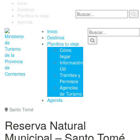
Inicio
Destinos
Planifica tu viaje
Agenda
Inicio
Destinos
Planifica tu viaje
Cómo
llegar
Información
Útil
Tramites y
Permisos
Agencias
de Turismo
Agenda
Santo Tomé
Reserva Natural
Municipal – Santo Tomé