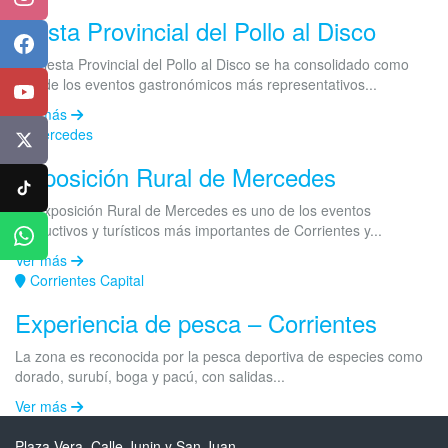
Fiesta Provincial del Pollo al Disco
Facebook
La Fiesta Provincial del Pollo al Disco se ha consolidado como
uno de los eventos gastronómicos más representativos...
YouTube
Ver más
Mercedes
X
Exposición Rural de Mercedes
TikTok
La Exposición Rural de Mercedes es uno de los eventos
productivos y turísticos más importantes de Corrientes y...
WhatsApp
Ver más
Corrientes Capital
Experiencia de pesca – Corrientes
La zona es reconocida por la pesca deportiva de especies como
dorado, surubí, boga y pacú, con salidas...
Ver más
Plaza Vera, Calle Junin y San Juan.