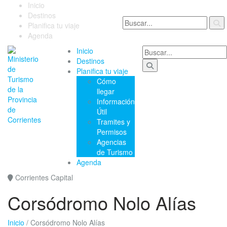
Inicio
Destinos
Planifica tu viaje
Agenda
Inicio
Destinos
Planifica tu viaje
Cómo
llegar
Información
Útil
Tramites y
Permisos
Agencias
de Turismo
Agenda
Corrientes Capital
Corsódromo Nolo Alías
Inicio
/
Corsódromo Nolo Alías