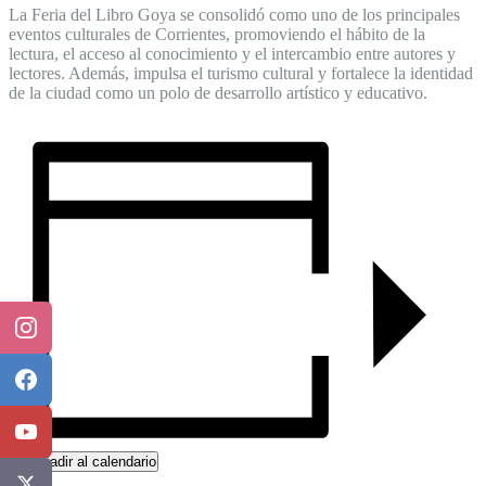
La Feria del Libro Goya se consolidó como uno de los principales
eventos culturales de Corrientes, promoviendo el hábito de la
lectura, el acceso al conocimiento y el intercambio entre autores y
lectores. Además, impulsa el turismo cultural y fortalece la identidad
de la ciudad como un polo de desarrollo artístico y educativo.
Instagram
Facebook
YouTube
Añadir al calendario
X