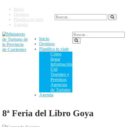
Inicio
Destinos
Planifica tu viaje
Agenda
Inicio
Destinos
Planifica tu viaje
Cómo
llegar
Información
Útil
Tramites y
Permisos
Agencias
de Turismo
Agenda
8ª Feria del Libro Goya