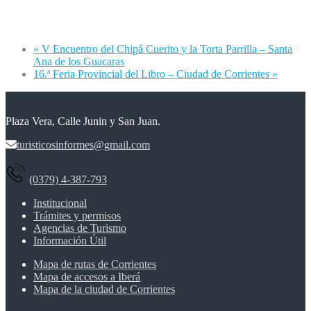
«
V Encuentro del Chipá Cuerito y la Torta Parrilla – Santa
Ana de los Guacaras
16.ª Feria Provincial del Libro – Ciudad de Corrientes
»
Plaza Vera, Calle Junin y San Juan.
turisticosinformes@gmail.com
(0379) 4-387-793
Institucional
Trámites y permisos
Agencias de Turismo
Información Útil
Mapa de rutas de Corrientes
Mapa de accesos a Iberá
Mapa de la ciudad de Corrientes